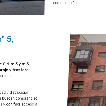
comunicación.
º 5,
e Cid, nº 3 y nº 5,
araje y trastero
,
cios bien
idad y distribución
es buscan comprar piso
s y con fácil acceso a